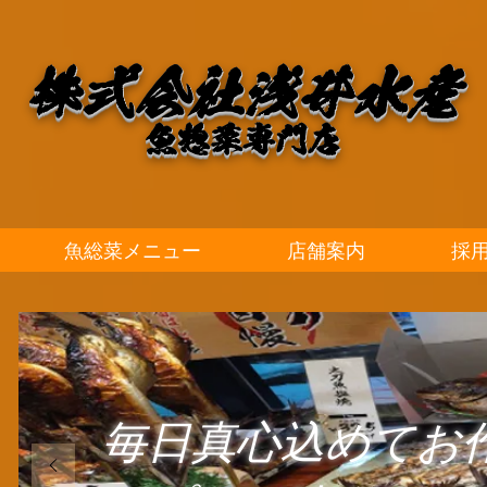
株式会社浅井水産
​魚惣菜専門店
魚総菜メニュー
店舗案内
採
毎日真心込めてお