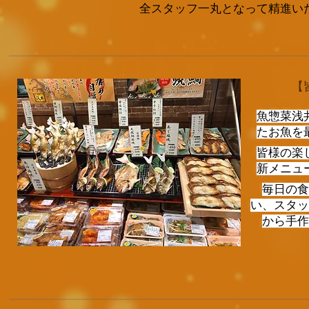
全スタッフ一丸となって精進い
【
魚惣菜浅
たお魚を
皆様の楽
新メニュ
毎日の食
い、スタッ
から手作