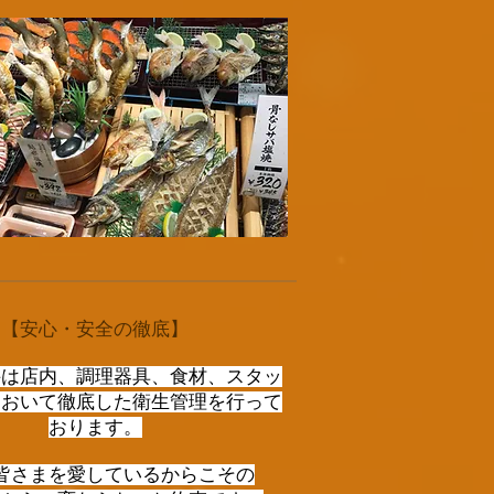
【安心・安全の徹底】
井は
店内、調理器具、食材、スタッ
において徹底した衛生管理を行って
おります。
皆さまを愛しているからこその