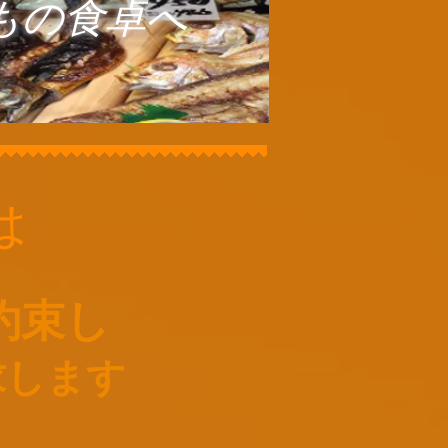
もの食卓へ
は
約束し
求します