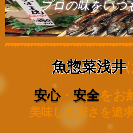
プロの味をいつ
​魚惣菜浅井
安心
・
安全
をお
美味しさ安さを追